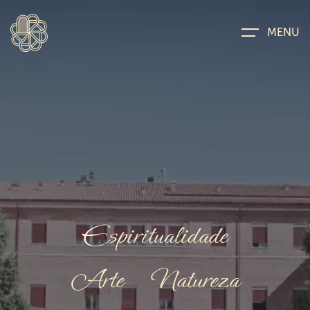
MENU
E
s
p
i
r
i
t
u
a
l
i
d
a
d
e
A
r
t
e
N
a
t
u
r
e
z
a