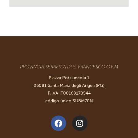
PROVINCIA SERAFICA DI S. FRANCESCO O.F.M
Piazza Porziuncola 1
06081 Santa Maria degli Angeli (PG)
P.IVA IT00160170544
código único SUBM70N