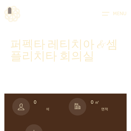
MENU
퍼펙타 레티치아 & 셈
플리치타 회의실
0
0
 ㎡
석
면적